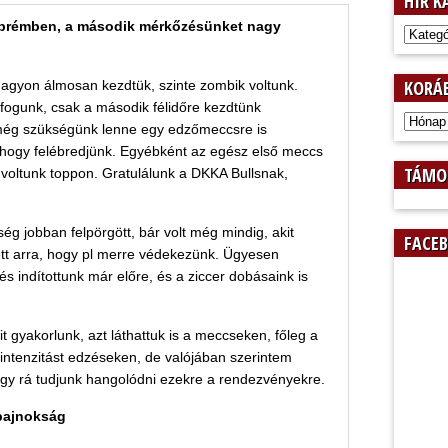
HÍR K
SÁRK
55
ASE/B
82
SÁRK
68
SÁRK
78
Sárk
102
Sárk
BKSE
53
SÁRK
88
RM
66
ŐSF
99
TechL
93
FMKSZ
zprémben, a második mérkőzésünket nagy
Hír
kategór
KORÁB
nagyon álmosan kezdtük, szinte zombik voltunk.
it fogunk, csak a második félidőre kezdtünk
Korábbi
 még szükségünk lenne egy edzőmeccsre is
híreink
, hogy felébredjünk. Egyébként az egész első meccs
TÁMO
voltunk toppon. Gratulálunk a DKKA Bullsnak,
g jobban felpörgött, bár volt még mindig, akit
FACE
tt arra, hogy pl merre védekezünk. Ügyesen
s indítottunk már előre, és a ziccer dobásaink is
 gyakorlunk, azt láthattuk is a meccseken, főleg a
intenzitást edzéseken, de valójában szerintem
gy rá tudjunk hangolódni ezekre a rendezvényekre.
bajnokság