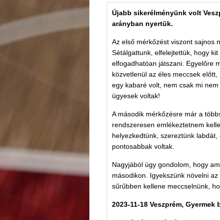
SÁRK
81
SÁRK
43
SÁRK
66
FKC
117
SKS
65
KASI
62
Újabb sikerélményünk volt Ves
arányban nyertük.
Az első mérkőzést viszont sajnos 
Sétálgattunk, elfelejtettük, hogy k
elfogadhatóan játszani. Egyelőre
közvetlenül az éles meccsek előtt
egy kabaré volt, nem csak mi nem 
ügyesek voltak!
A második mérkőzésre már a többsé
rendszeresen emlékeztetnem kelle
helyezkedtünk, szereztünk labdát, é
pontosabbak voltak.
Nagyjából úgy gondolom, hogy amit
másodikon. Igyekszünk növelni az 
sűrűbben kellene meccselnünk, ho
2023-11-18 Veszprém, Gyermek 