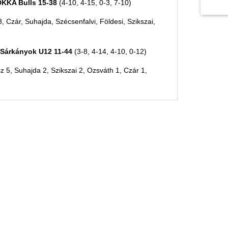
DKKA Bulls 15-38
(4-10, 4-15, 0-3, 7-10)
, Czár, Suhajda, Szécsenfalvi, Földesi, Szikszai,
 Sárkányok U12 11-44
(3-8, 4-14, 4-10, 0-12)
z 5, Suhajda 2, Szikszai 2, Ozsváth 1, Czár 1,