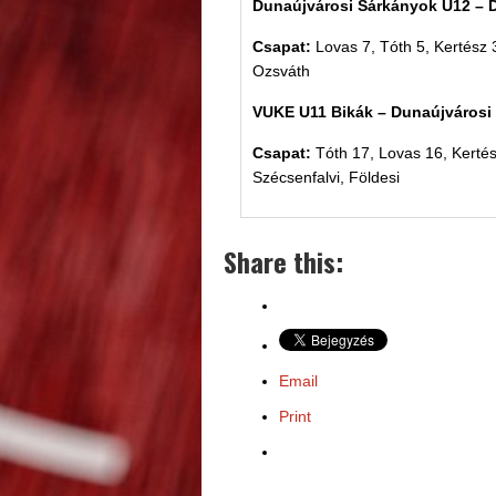
Dunaújvárosi Sárkányok U12 – 
Csapat:
Lovas 7, Tóth 5, Kertész 3
Ozsváth
VUKE U11 Bikák – Dunaújvárosi
Csapat:
Tóth 17, Lovas 16, Kertés
Szécsenfalvi, Földesi
Share this:
Email
Print