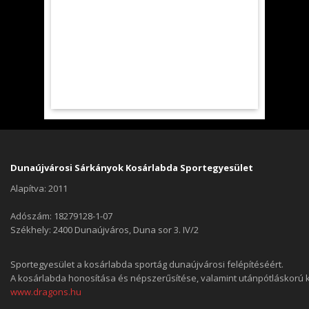
Dunaújvárosi Sárkányok Kosárlabda Sportegyesület
Alapítva: 2011
Adószám: 18279128-1-07
Székhely: 2400 Dunaújváros, Duna sor 3. IV/2
Sportegyesület a kosárlabda sportág dunaújvárosi felépítéséért.
A kosárlabda honosítása és népszerűsítése, valamint utánpótláskorú
www.dragons.hu