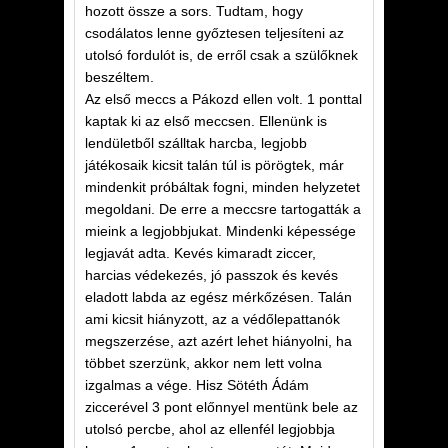
hozott össze a sors. Tudtam, hogy
csodálatos lenne győztesen teljesíteni az
utolsó fordulót is, de erről csak a szülőknek
beszéltem.
Az első meccs a Pákozd ellen volt. 1 ponttal
kaptak ki az első meccsen. Ellenünk is
lendületből szálltak harcba, legjobb
játékosaik kicsit talán túl is pörögtek, már
mindenkit próbáltak fogni, minden helyzetet
megoldani. De erre a meccsre tartogatták a
mieink a legjobbjukat. Mindenki képessége
legjavát adta. Kevés kimaradt ziccer,
harcias védekezés, jó passzok és kevés
eladott labda az egész mérkőzésen. Talán
ami kicsit hiányzott, az a védőlepattanók
megszerzése, azt azért lehet hiányolni, ha
többet szerzünk, akkor nem lett volna
izgalmas a vége. Hisz Sötéth Ádám
ziccerével 3 pont előnnyel mentünk bele az
utolsó percbe, ahol az ellenfél legjobbja