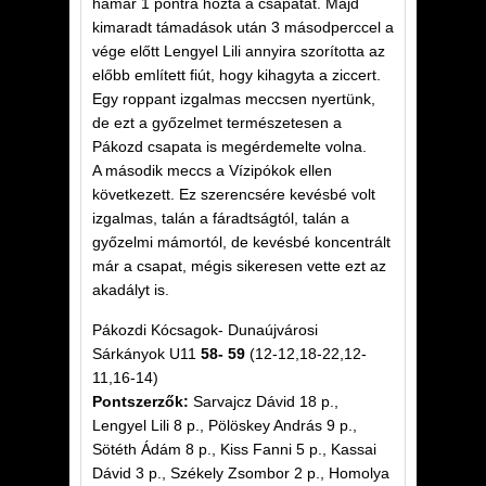
hamar 1 pontra hozta a csapatát. Majd
kimaradt támadások után 3 másodperccel a
vége előtt Lengyel Lili annyira szorította az
előbb említett fiút, hogy kihagyta a ziccert.
Egy roppant izgalmas meccsen nyertünk,
de ezt a győzelmet természetesen a
Pákozd csapata is megérdemelte volna.
A második meccs a Vízipókok ellen
következett. Ez szerencsére kevésbé volt
izgalmas, talán a fáradtságtól, talán a
győzelmi mámortól, de kevésbé koncentrált
már a csapat, mégis sikeresen vette ezt az
akadályt is.
Pákozdi Kócsagok- Dunaújvárosi
Sárkányok U11
58- 59
(12-12,18-22,12-
11,16-14)
Pontszerzők:
Sarvajcz Dávid 18 p.,
Lengyel Lili 8 p., Pölöskey András 9 p.,
Sötéth Ádám 8 p., Kiss Fanni 5 p., Kassai
Dávid 3 p., Székely Zsombor 2 p., Homolya