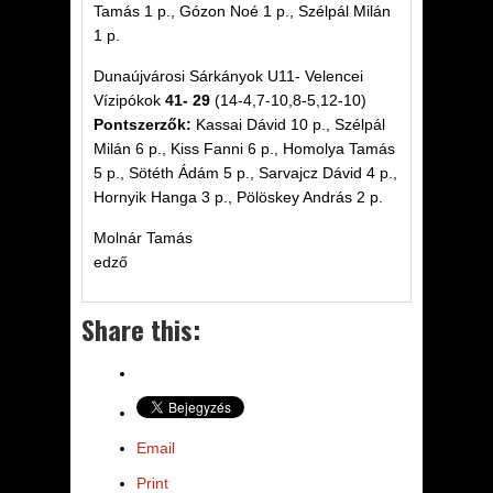
Tamás 1 p., Gózon Noé 1 p., Szélpál Milán
1 p.
Dunaújvárosi Sárkányok U11- Velencei
Vízipókok
41- 29
(14-4,7-10,8-5,12-10)
Pontszerzők:
Kassai Dávid 10 p., Szélpál
Milán 6 p., Kiss Fanni 6 p., Homolya Tamás
5 p., Sötéth Ádám 5 p., Sarvajcz Dávid 4 p.,
Hornyik Hanga 3 p., Pölöskey András 2 p.
Molnár Tamás
edző
Share this:
Email
Print