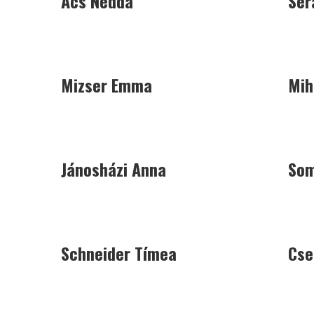
Ács Nedda
Ser
SÁRK
55
ASE/B
82
SÁRK
68
SÁRK
78
Sárk
102
Sárk
BKSE
53
SÁRK
88
RM
66
ŐSF
99
TechL
93
FMKSZ
Mizser Emma
Mih
Jánosházi Anna
Som
Schneider Tímea
Cse