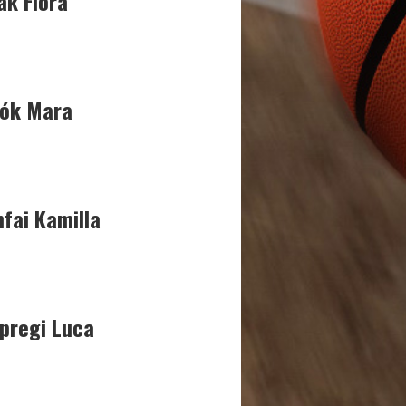
ák Flóra
0
TECHL
123
Sárk
52
SÁRK
42
SÁRK
66
VESC
9
0
Sárk
73
VP
106
OLD
89
Várpalota
48
VADM
3
GIRLS
ók Mara
fai Kamilla
pregi Luca