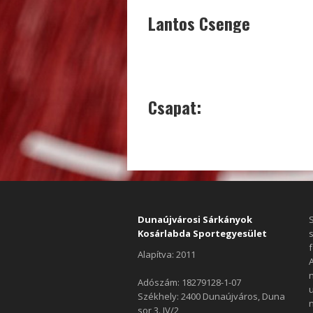
Lantos Csenge
Csapat:
Dunaújvárosi Sárkányok
Kosárlabda Sportegyesület
f
Alapítva: 2011
Adószám: 18279128-1-07
Székhely: 2400 Dunaújváros, Duna
sor 3. IV/2