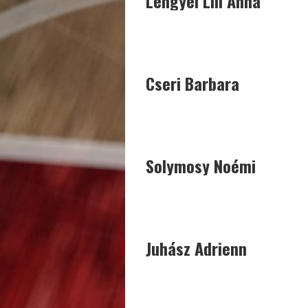
Lengyel Lili Anna
SÁRK
81
SÁRK
43
SÁRK
66
FKC
117
SKS
65
KASI
62
Cseri Barbara
Solymosy Noémi
Juhász Adrienn