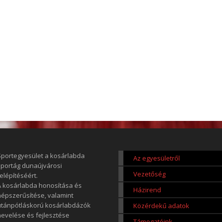
Sportegyesület a kosárlabda
Az egyesületről
sportág dunaújvárosi
Vezetőség
elépítéséért.
A kosárlabda honosítása és
Házirend
népszerűsítése, valamint
utánpótláskorú kosárlabdázók
Közérdekű adatok
nevelése és fejlesztése
Támogatóink